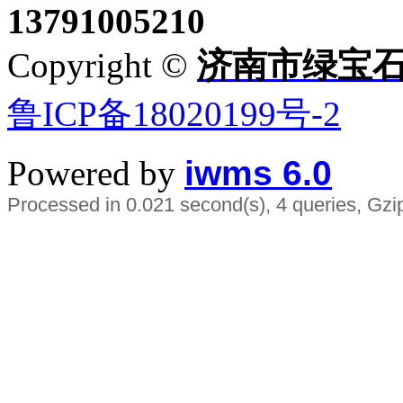
13791005210
Copyright ©
济南市绿宝
鲁ICP备18020199号-2
Powered by
iwms 6.0
Processed in 0.021 second(s), 4 queries, Gzi