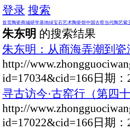
登录
搜索
首页
陶瓷商城
研学基地
绿宝石艺术陶瓷馆
中国古窑
当代陶艺
紫
朱东明
的搜索结果
朱东明：从商海弄潮到瓷
http://www.zhongguociwan
id=17034&cid=166
日期：
寻古访今·古窑行（第四十
http://www.zhongguociwan
id=17022&cid=166
日期：