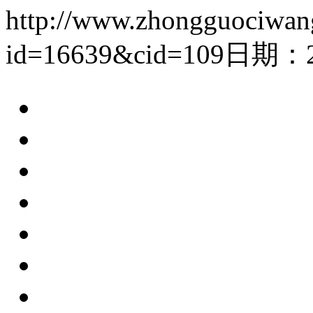
http://www.zhongguociwan
id=16639&cid=109
日期：