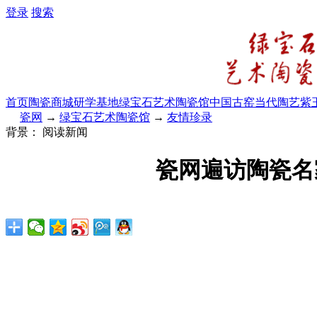
登录
搜索
首页
陶瓷商城
研学基地
绿宝石艺术陶瓷馆
中国古窑
当代陶艺
紫
瓷网
→
绿宝石艺术陶瓷馆
→
友情珍录
背景：
阅读新闻
瓷网遍访陶瓷名