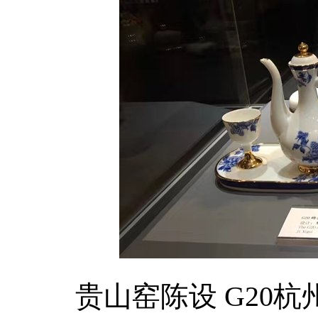
贵山窑陈设
G20