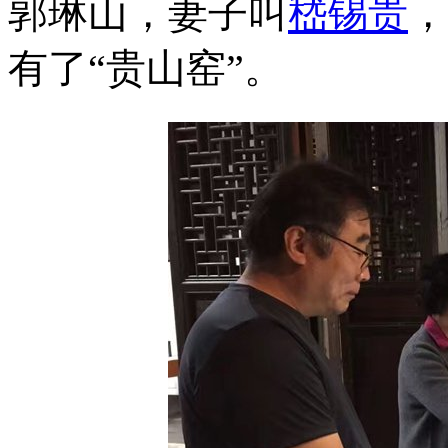
郭琳山，妻子叫
嵇锡贵
，
有了“贵山窑”。