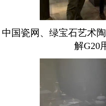
中国瓷网、绿宝石艺术陶
解G2