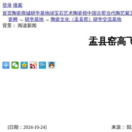
登录
搜索
首页
陶瓷商城
研学基地
绿宝石艺术陶瓷馆
中国古窑
当代陶艺
紫
瓷网
→
研学基地
→
陶瓷文化（盂县窑）研学交流基地
背景：
阅读新闻
盂县窑高
[日期：2024-10-24]
来源： 