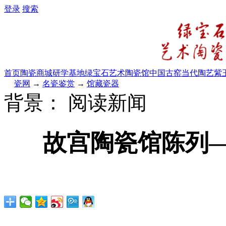
登录
搜索
首页
陶瓷商城
研学基地
绿宝石艺术陶瓷馆
中国古窑
当代陶艺
紫
瓷网
→
名瓷鉴赏
→
馆藏瓷器
背景：
阅读新闻
故宫陶瓷馆陈列