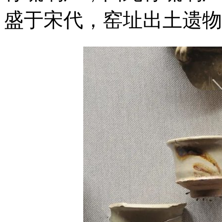
盛于宋代，窑址出土遗物