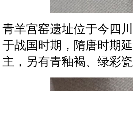
青羊宫窑遗址位于今四川
于战国时期，隋唐时期延
主，另有青釉褐、绿彩瓷