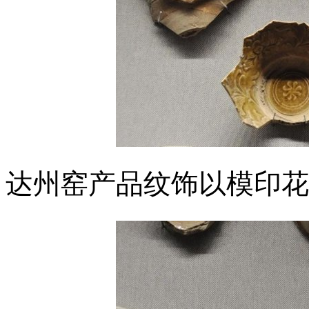
达州窑产品纹饰以模印花