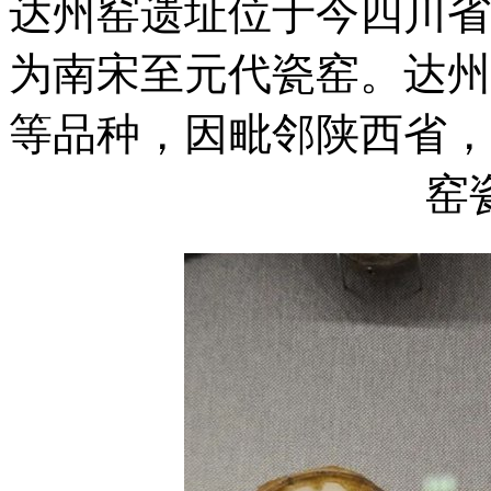
达州窑遗址位于今四川省
为南宋至元代瓷窑。达州
等品种，因毗邻陕西省，
窑