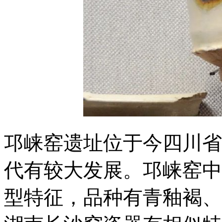
邛崃窑遗址位于今四川省
代有较大发展。邛崃窑中
型特征，品种有青釉褐、