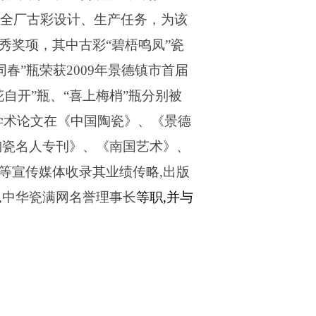
全厂古彩设计、生产任务，为该
秀奖项，其中古彩
“
碧梧鸣凤
”
瓷
同春
”
瓶荣获
2009
年景德镇市首届
花自开
”
瓶、
“
喜上梅梢
”
瓶分别被
学术论文在《中国陶瓷》、《景德
陶瓷名人专刊》、《南国艺术》、
等宣传媒体收录其业绩传略
,
出版
,
中华瓷满网名誉理事长
等职
,
并与