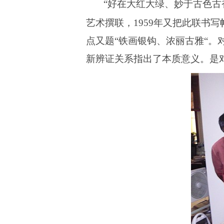
“
好在大红大绿、妙于古色古
艺术撰联，
1959
年又把此联书写
点又题
“
铁画银钩、浓丽古雅
“
。
新辨证关系指出了本质意义。是