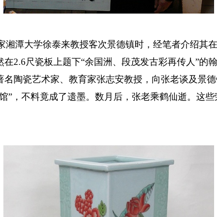
家湘潭大学徐泰来教授客次景德镇时，经笔者介绍其
然在
2.6
尺瓷板上题下“余国洲、段茂发古彩再传人”的
著名陶瓷艺术家、教育家张志安教授，向张老谈及景德
术馆”，不料竟成了遗墨。数月后，张老乘鹤仙逝。这