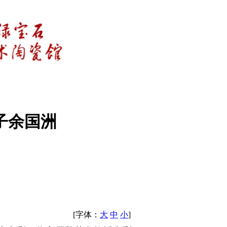
子余国洲
[字体：
大
中
小
]