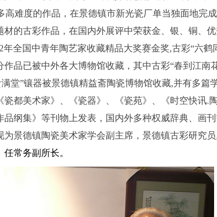
多高难度的作品，在景德镇市新光瓷厂单当独面地完成
题材的古彩作品，在国内外展评中荣获金、银、铜、优
2
年全国中青年陶艺家收藏精品大奖赛金奖
,
古彩
“
六鹤
分作品已被中外各大博物馆收藏，其中古彩
“
春到江南
贵满堂
”
镶器被景德镇精益斋陶瓷博物馆收藏
,
并有多篇
《瓷都美术家》、《瓷器》、《瓷苑》、《时空快讯
.
作品纲集》等刊物上发表，国内外多种权威辞典、画刊
现为景德镇陶瓷美术家学会副主席，景德镇古彩研究员
、任常务副所长。