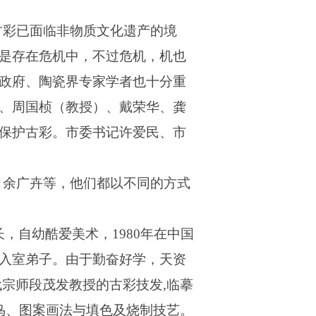
古彩已面临非物质文化遗产的境
是存在危机中，不过危机，机也
政府、陶瓷界专家学者也十分重
、周国桢（教授）、戴荣华、龚
保护古彩。市委书记许爱民、市
、余广卉等，他们都以不同的方式
长，自幼酷爱美术，
1980
年在中国
入室弟子。由于勤奋好学，天资
代宗师段茂发教授的古彩技发
,
临摹
鸟、图案画法与填色及烧制技艺。