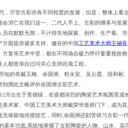
代，尽管古彩亦有不同程度的发展，但是，整体上看
能会消亡在我们这一、二代人手上。古彩的继承与发展
人员在默默无闻，不计得失地探索、创作、生产着。市
产方面提供诸多支持。健在的中国
工艺美术大师
王锡良
、方复等艺术中坚，都在不同场合极力呼吁要重视抢救
导人都曾亲自过问关心支持此项工程。
所知的有戴玉梅、余国洲、程永安、吴云霞、段和彬
特别撰此文略评价余国洲古彩艺术。
12
月出生于景德镇，在瓷都浓烈的陶瓷艺术氛围里成
瓷美术家、中国工艺美术大师戴荣华老师门下，成为其
毫无保留地传授技艺，同时
,
余国洲还刻苦研习古彩一
的基本功底
,
系统地掌握了古彩陶瓷的人物、山水、花