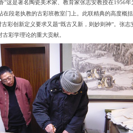
香
”
这是著名陶瓷美术家、教育家张志安教授在
1956
年
帖在段老执教的古彩班教室门上。此联精典的高度概括
对古彩创新定义要求又题
“
既古又新，则妙则神
”
。张志
对古彩学理论的重大贡献。