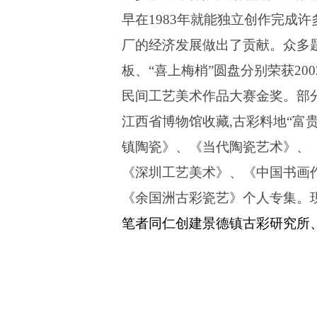
早在
1983
年就能独立创作完成许
厂的经济发展做出了贡献。众多
板、
“
喜上梅梢
”
圆盘分别荣获
200
民间工艺美术作品大赛金奖。部
江西省博物馆收藏
,
古彩料地
“
富
镇陶瓷》、《当代陶瓷艺术》、
《深圳工艺美术》、《中国书画
《余国洲古彩瓷艺》个人专集。
笔者同仁创建景德镇古彩研究所