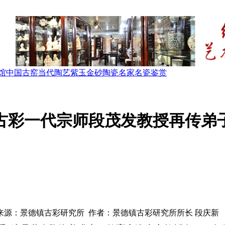
馆
中国古窑
当代陶艺
紫玉金砂
陶瓷名家
名瓷鉴赏
古彩一代宗师段茂发教授再传弟
来源：景德镇古彩研究所 作者：景德镇古彩研究所所长 段庆新