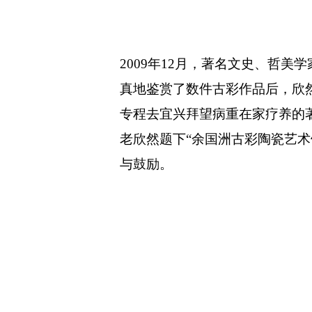
2009
年
12
月，著名文史、哲美学
真地鉴赏了数件古彩作品后，欣
专程去宜兴拜望病重在家疗养的
老欣然题下“余国洲古彩陶瓷艺
与鼓励。