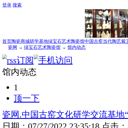
登录
搜索
首页
陶瓷商城
研学基地
绿宝石艺术陶瓷馆
中国古窑
当代陶艺
紫
瓷网
→
绿宝石艺术陶瓷馆
→
馆内动态
馆内动态
1
顶一下
瓷网.中国古窑文化研学交流基地
日期：
07/27/2022 23:35:18
点击：